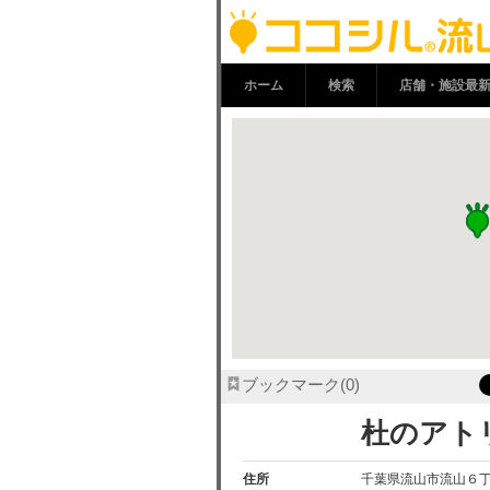
杜のアトリエ黎
廊
ホーム
検索
店舗・施設最
ブックマーク
0
杜のアト
住所
千葉県流山市流山６