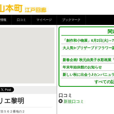
明 | ココシル流山本町 
新情報
口コミ
マイページ
ブックマーク
関
「創作和小物展」6月2日(火)～7日
大人気✨プリザーブドフラワー講
新春企画! 秋元由美子水彩画展
年末年始休館のお知らせ
新しい秋に出会う♪カンパニュ
すべての
口コミ
リエ黎明
新規口コミ
丁目５６２番地の２