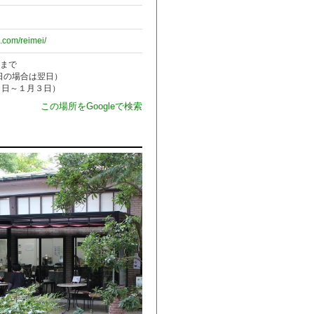
.com/reimei/
0まで
日の場合は翌日）
９日～１月３日）
この場所をGoogleで検索