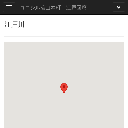
ココシル流山本町 江戸回廊
江戸川